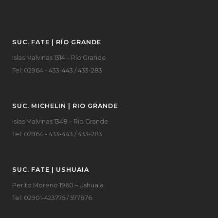
SUC. FATE | RÍO GRANDE
Islas Malvinas 1314 – Río Grande
Tel: 02964 - 433-443 / 433-283
SUC. MICHELIN | RIO GRANDE
Islas Malvinas 1348 – Río Grande
Tel: 02964 - 433-443 / 433-283
SUC. FATE | USHUAIA
Perito Moreno 1960 – Ushuaia
Tel: 02901-423775 / 577876