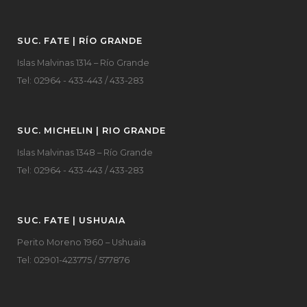
SUC. FATE | RÍO GRANDE
Islas Malvinas 1314 – Río Grande
Tel: 02964 - 433-443 / 433-283
SUC. MICHELIN | RIO GRANDE
Islas Malvinas 1348 – Río Grande
Tel: 02964 - 433-443 / 433-283
SUC. FATE | USHUAIA
Perito Moreno 1960 – Ushuaia
Tel: 02901-423775 / 577876