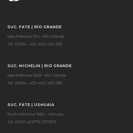
SUC. FATE | RÍO GRANDE
Islas Malvinas 1314 – Río Grande
Tel: 02964 - 433-443 / 433-283
SUC. MICHELIN | RIO GRANDE
Islas Malvinas 1348 – Río Grande
Tel: 02964 - 433-443 / 433-283
SUC. FATE | USHUAIA
Perito Moreno 1960 – Ushuaia
Tel: 02901-423775 / 577876