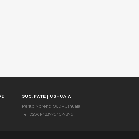
DE
SUC. FATE | USHUAIA
Perito Moreno 1960 – Ushuaia
Tel: 02901-423775 / 577876