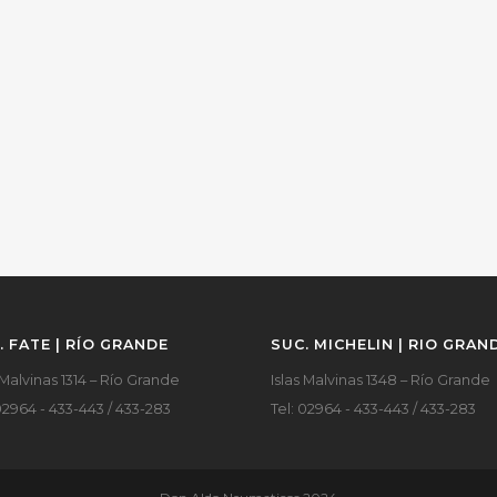
. FATE | RÍO GRANDE
SUC. MICHELIN | RIO GRAN
 Malvinas 1314 – Río Grande
Islas Malvinas 1348 – Río Grande
02964 - 433-443 / 433-283
Tel: 02964 - 433-443 / 433-283