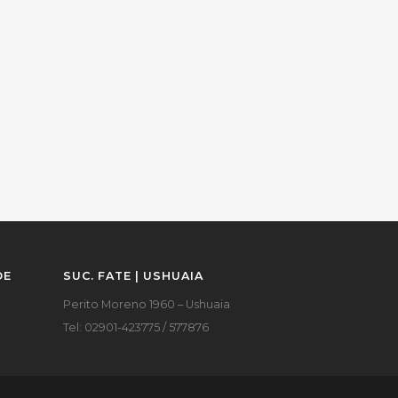
DE
SUC. FATE | USHUAIA
Perito Moreno 1960 – Ushuaia
Tel: 02901-423775 / 577876