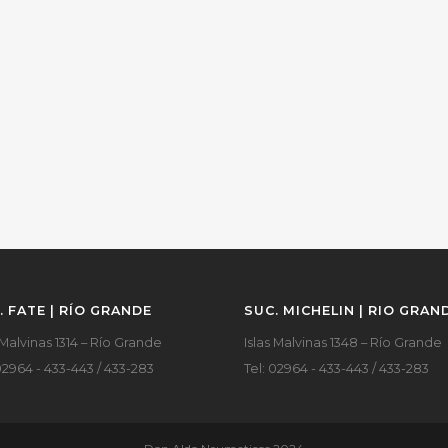
. FATE | RÍO GRANDE
SUC. MICHELIN | RIO GRAN
 Malvinas 1314 – Río Grande
Islas Malvinas 1348 – Río Grande
02964 - 433-443 / 433-283
Tel: 02964 - 433-443 / 433-283