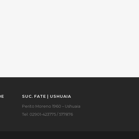
DE
SUC. FATE | USHUAIA
Perito Moreno 1960 – Ushuaia
Tel: 02901-423775 / 577876