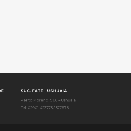
DE
SUC. FATE | USHUAIA
Perito Moreno 1960 – Ushuaia
Tel: 02901-423775 / 577876