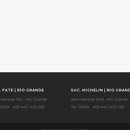
. FATE | RÍO GRANDE
SUC. MICHELIN | RIO GRAN
 Malvinas 1314 – Río Grande
Islas Malvinas 1348 – Río Grande
02964 - 433-443 / 433-283
Tel: 02964 - 433-443 / 433-283