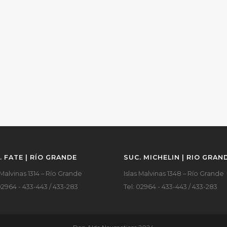
. FATE | RÍO GRANDE
SUC. MICHELIN | RIO GRAN
 Malvinas 1314 – Río Grande
Islas Malvinas 1348 – Río Grande
02964 - 433-443 / 433-283
Tel: 02964 - 433-443 / 433-283