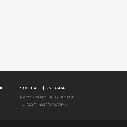
DE
SUC. FATE | USHUAIA
Perito Moreno 1960 – Ushuaia
Tel: 02901-423775 / 577876